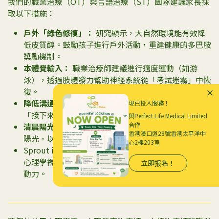
我們的職業治療（OT）與言語治療（ST）團隊建議家長採
取以下措施：
戶外「綠色修復」：
研究顯示，大自然環境能有效降
低皮質醇。鼓勵孩子進行戶外活動，重建健康的多巴胺
獎勵機制。
本體覺輸入：
職業治療師建議進行適度運動（如游
泳），透過肢體發力幫助神經系統從「考試迷霧」中恢
復。
降低溝通壓力：
言語治療師提醒，此時應避免詢問
現已投入服務！
「接下來的目標」，給予大腦純粹的放鬆空間。
與Perfect Life Medical Limited
合作
清晨陽光法則：
確保孩子在上午 10 點前接觸 15 分鐘
香港漢口道28號香港太平洋中
陽光，以啟動褪黑素的自然分泌，修復睡眠週期。
心2樓203室
Sprout in Motion 多學科兒童發展中心，以專業神經
心理學視角與整合干預方案，守護孩子心理健康與成長
立即报名！
動力。