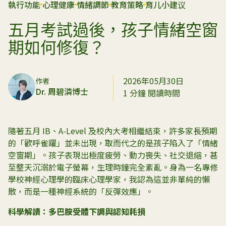
執行功能
心理健康
情緒調節
教育策略
育儿小建议
五月考試過後，孩子情緒空窗
期如何修復？
2026年05月30日
作者
Dr. 周碧潾博士
1 分鐘 閱讀時間
隨著五月 IB、A-Level 及校內大考相繼結束，許多家長預期
的「歡呼雀躍」並未出現，取而代之的是孩子陷入了「情緒
空窗期」。孩子表現出極度疲勞、動力喪失、社交退縮，甚
至整天沉溺於電子螢幕，生理時鐘完全紊亂。身為一名專修
學校神經心理學的臨床心理學家，我認為這並非單純的懶
散，而是一種神經系統的「反彈效應」。
科學解讀：多巴胺受體下調與認知耗損