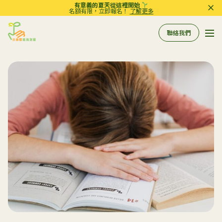
有意義的夏天從這裡開始
名額有限，立即報名！
了解更多
聯絡我們
Pri
Sprout in Motion
關於我們
所有服務
服務
相關資訊
評估
到校支援服務
常規工作坊
參考資料