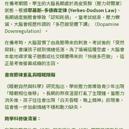
在備考期間，學生的大腦長期處於高皮質醇（壓力荷爾蒙）
狀態。根據
耶基斯
–
多德森定律
(Yerkes-Dodson Law)
，
長期過度施壓會導致「認知耗損」。當考試結束，壓力驟
減，大腦會經歷所謂的「多巴胺受體下調」（Dopamine
Downregulation）。
在備考時，大腦習慣了由高壓帶來的刺激。考試後的「突然
寂靜」會讓孩子感到情緒低落。為了填補這種空虛，大腦會
本能地尋求電子遊戲或社交媒體帶來的「快速多巴胺」，這
正是考後螢幕成癮的主因。
晝夜節律紊亂與睡眠障礙
《睡眠自然與科學》研究指出，學術壓力常導致青少年出現
「睡眠相位後移」。長期的熬夜溫習打亂了生理鐘。當壓力
消失後，孩子往往會出現「白天昏睡、晚上精神」的現象，
這會進一步加劇情緒不穩和動力缺失。
跨學科修復清單：