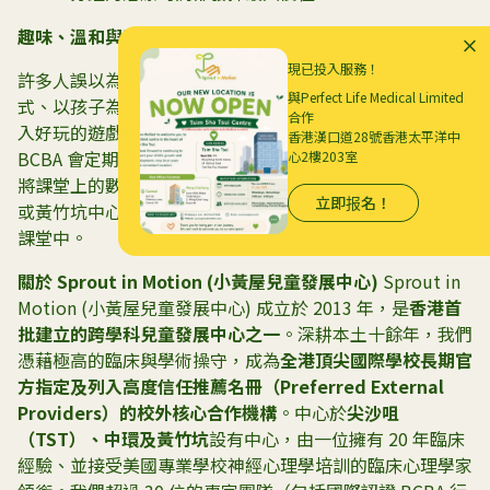
趣味、溫和與家校同步
現已投入服務！
許多人誤以為 ABA 很枯燥，但在小黃屋，我們採用的是新
與Perfect Life Medical Limited
式、以孩子為中心的「遊戲化 ABA」。我們將訓練目標融
合作
入好玩的遊戲中，讓孩子在快樂中學習。同時，我們的
香港漢口道28號香港太平洋中
BCBA 會定期為家長提供
家長培訓（
Parent Training
）
，
心2樓203室
將課堂上的數據與技巧分享給您，確保孩子在尖沙咀、中環
立即报名！
或黃竹坑中心學到的能力，能完美延伸至家庭與國際學校的
課堂中。
關於
Sprout in Motion (小黃屋兒童發展中心)
Sprout in
Motion (小黃屋兒童發展中心) 成立於 2013 年，是
香港首
批建立的跨學科兒童發展中心之一
。深耕本土十餘年，我們
憑藉極高的臨床與學術操守，成為
全港頂尖國際學校長期官
方指定及列入高度信任推薦名冊（
Preferred External
Providers）的校外核心合作機構
。中心於
尖沙咀
（
TST）、中環及黃竹坑
設有中心，由一位擁有 20 年臨床
經驗、並接受美國專業學校神經心理學培訓的臨床心理學家