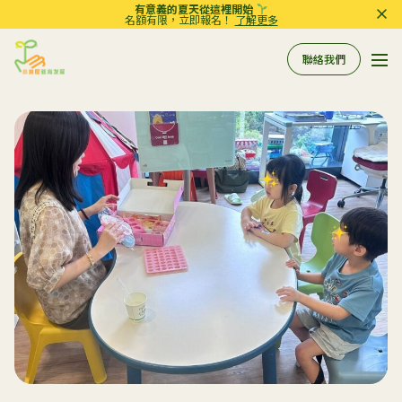
有意義的夏天從這裡開始
名額有限，立即報名！
了解更多
聯絡我們
Pri
Sprout in Motion
關於我們
所有服務
服務
相關資訊
評估
到校支援服務
常規工作坊
參考資料