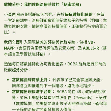
數據分析：我們確保治療時效的「秘密武器」
小黃屋 ABA 服務的最大特色，在於
每日數據化追踪
。在每
一堂治療課中，治療師都會即時記錄孩子的指標（例如：主
動表達的次數、情緒崩潰的持續時間、正確執行指令的百分
比）。
我們全面引入國際權威的評估與追蹤系統，包括
VB-
MAPP
（言語行為里程碑評估及安置方案）及
ABLLS-R
（基
本語言及學習技能評估）。
透過每日將數據轉化為可視化圖表，BCBA 能夠進行即時的
微觀趨勢分析：
當數據曲線持續上升：
代表孩子已完全掌握該技能，
團隊會立即推進到下一個階段，避免原地踏步。
當數據出現停滯平台期：
BCBA 能在 48 小時內敏銳察
覺，並馬上調整教學指令或強化物（Rewards）。這種
「數據導向」的調整能防止孩子因挫敗而拒學，確保每
一分鐘的治療時間都發揮最大價值。