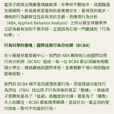
當孩子經常出現嚴重情緒崩潰、在學校不聽指令，或面臨語
言遲緩時，家長最希望看到的是實實在在、看得見的進步。
傳統的行為觀察往往容易流於主觀，而應用行為分析
（ABA, Applied Behavior Analysis）之所以被全球醫學界
公認為最有效的干預手段，正是因為它是一門嚴謹的「行為
科學」。
行為科學的靈魂：國際註冊行為分析師（
BCBA
）
在小黃屋兒童發展中心，我們的 ABA 團隊核心由國際註冊
行為分析師（BCBA）組成。每一位 BCBA 都必須擁有相關
碩士學位、通過嚴格的國際考核，並累積數千個小時的臨床
督導經驗。
我們的 BCBA 絕不盲目處理表面行為，而是透過功能性行
為評估（FBA）找出孩子行為背後的真正「動機」。無論孩
子發脾氣是為了「逃避」高難度的功課，還是為了「獲取」
大人的關注，BCBA 都能精準解碼，並設計出一套正向的替
代技能，取代不恰當的行為。