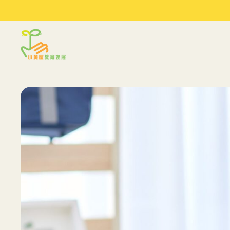
Sprout in Motion
最新文
關於我們
服務
文章和建議
我們的環境
評估
季度工作坊
我們的合作夥伴
到校支援服務
參考資料
研討會與講座
常規工作坊
育兒建議
媒體訪問
夏令營 2026
陪同少
女關係 