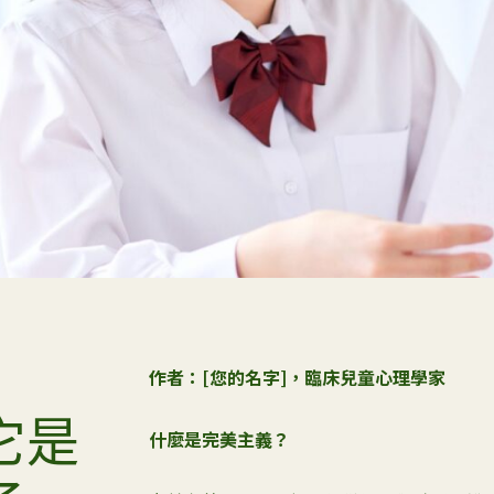
心理催眠治療
看全部
2026 Su
查看2
作者：
[
您的名字
]
，臨床兒童心理學家
它是
什麼是完美主義？