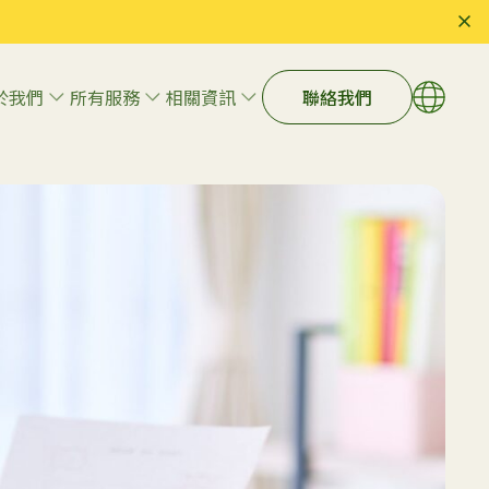
於我們
所有服務
相關資訊
聯絡我們
語言
EN
繁體
藝術治療
简体
遊戲治療
心理輔導
執行功能輔導
學習技巧與入學準備
教育策略
何心理評
告別憑感覺摸索：由國際 BCBA 專
家庭與兒童福祉輔導
專家？
家領導的數據化 ABA 治療如何改