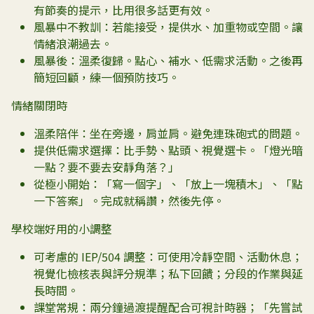
有節奏的提示，比用很多話更有效。
風暴中不教訓：若能接受，提供水、加重物或空間。讓
情緒浪潮過去。
風暴後：溫柔復歸。點心、補水、低需求活動。之後再
簡短回顧，練一個預防技巧。
情緒關閉時
溫柔陪伴：坐在旁邊，肩並肩。避免連珠砲式的問題。
提供低需求選擇：比手勢、點頭、視覺選卡。「燈光暗
一點？要不要去安靜角落？」
從極小開始：「寫一個字」、「放上一塊積木」、「點
一下答案」。完成就稱讚，然後先停。
學校端好用的小調整
可考慮的 IEP/504 調整：可使用冷靜空間、活動休息；
視覺化檢核表與評分規準；私下回饋；分段的作業與延
長時間。
課堂常規：兩分鐘過渡提醒配合可視計時器；「先嘗試