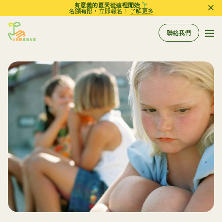
有意義的夏天從這裡開始
名額有限，立即報名！
了解更多
聯絡我們
Pri
Sprout in Motion
關於我們
所有服務
服務
相關資訊
評估
到校支援服務
常規工作坊
參考資料