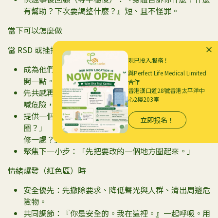
有幫助？下次要調整什麼？』短、且不怪罪。
當下可以怎麼做
當 RSD 或挫折正在升溫（黃色區）
現已投入服務！
成為他們風暴中的平靜：聲音放低、字少一點、距離拉
與Perfect Life Medical Limited
開一點。
合作
香港漢口道28號香港太平洋中
先共感再引導：「那句話真的刺到了。」「你的大腦在
心2樓203室
喊危險，我們來幫它覺得安全。」
提供一個選擇：「安靜角落兩分鐘，還是跟我走一
立即报名！
圈？」 「要我唸老師的評語，還是你看一遍，我們只
修一處？」
聚焦下一小步：「先把要改的一個地方圈起來。」
情緒爆發（紅色區）時
安全優先：先撤除要求、降低聲光與人群、清出周邊危
險物。
共同調節：『你是安全的。我在這裡。』一起呼吸。用