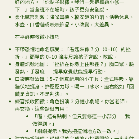
好的地方。「你點子很棒。我們一起把標題小修一
下。」當全班不在場時，孩子更有安全感。
柔化感官刺激：降噪耳機、較安靜的角落、活動休息、
水壺、口香糖或咬咬飾品。小改變，大差異。
在平靜時教微小技巧
不帶恐懼地命名感受：「看起來像 7 分（0–10）的挫
折。」簡單的 0–10 強度尺讓孩子會說、敢說。
身體訊號地圖：「挫折在你身上住哪裡？」胸口緊、臉
發熱、手發麻——提早察覺就能提早行動。
口袋應對清單：5–7 個真能用的小工具：盒式呼吸、靠
牆伏地挺身、擠壓壓力球、喝一口冰水、座右銘如「回
饋是資訊，不是判決」。
練習接收回饋：角色扮演 2 分鐘小劇場。你當老師，
再交換。這些話很有用：
「喔，這有點刺。但只要修這一小部分——我
做得到。」
「謝謝提示。我先把這個地方改一改。」
建立挫折階梯：從幾乎能完成的小挑戰開始，一步步往