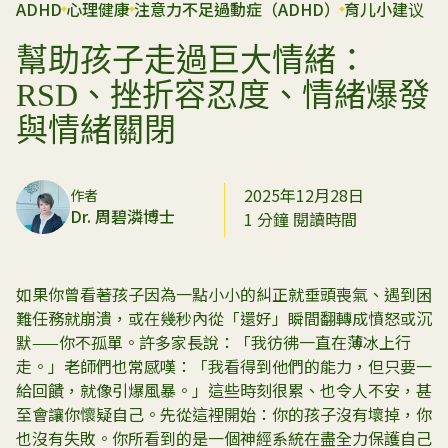
ADHD
心理健康
注意力不足過動症（ADHD）
育儿小建议
幫助孩子走過巨大情緒：
RSD、挫折容忍度、情緒爆發
與情緒關閉
2025年12月28日
作者
Dr. 周碧潾博士
1 分鐘 閱讀時間
如果你曾看著孩子因為一點小小的糾正就垂頭喪氣、遇到困
難任務就崩潰，或在幾秒內從「還好」瞬間翻轉成憤怒或沉
默——你不孤單。許多家長說：「我彷彿一直在薄冰上行
走。」老師們也常感嘆：「我看得到他們的能力，但只要一
給回饋，就像引爆風暴。」這些時刻很累、也令人不安，甚
至會讓你懷疑自己。先從這裡開始：你的孩子沒有壞掉，你
也沒有失敗。你所看到的是一個神經系統在盡全力保護自己