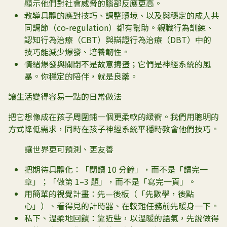
顯示他們對社會威脅的腦部反應更高。
教導具體的應對技巧、調整環境、以及與穩定的成人共
同調節（co-regulation）都有幫助。親職行為訓練、
認知行為治療（CBT）與辯證行為治療（DBT）中的
技巧能減少爆發、培養韌性。
情緒爆發與關閉不是故意搗蛋；它們是神經系統的風
暴。你穩定的陪伴，就是良藥。
讓生活變得容易一點的日常做法
把它想像成在孩子周圍鋪一個更柔軟的緩衝。我們用聰明的
方式降低需求，同時在孩子神經系統平穩時教會他們技巧。
讓世界更可預測、更友善
把期待具體化：「閱讀 10 分鐘」，而不是「讀完一
章」；「做第 1–3 題」，而不是「寫完一頁」。
用簡單的視覺計畫：先—後板（「先數學，後點
心」）、看得見的計時器、在較難任務前先暖身一下。
私下、溫柔地回饋：靠近些，以溫暖的語氣，先說做得