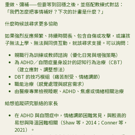
重做、彌補——但要等到回穩之後，並搭配教練式對話：
「我們怎麼把事情補好？下次的計畫是什麼？」
什麼時候該尋求更多協助
如果強烈反應頻繁、持續時間長、包含自傷或攻擊，或讓孩
子無法上學、無法與同儕互動，就該尋求支援。可以詢問：
親職行為訓練或教師諮詢（優化日常與增強策略）
為 ADHD／自閉症量身設計的認知行為治療（CBT）
（建立應對、調整想法）
DBT 的技巧模組（痛苦耐受、情緒調節）
職能治療（感覺處理與感官需求）
由醫療專業檢視睡眠、ADHD、焦慮或情緒相關治療
給想追蹤研究脈絡的家長
在 ADHD 與自閉症中，情緒調節困難常見，與較高的
易怒與降溫困難相關（Shaw 等，2014；Conner 等，
2021）。