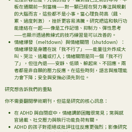
板在通關前一刻當機——對一顆已經在努力專注與規劃
的大腦而言，這些都不是小事。當心理負荷高（餓、
累、過度刺激），挫折更容易沸騰。研究把這和執行功
能連結在一起——像是工作記憶、抑制力、彈性思考
——也顯示透過教練式的技巧練習是可以改善的。
情緒爆發（meltdown）與情緒關閉（shutdown）：
情緒爆發是身體在說「我不行了」——能量往外炸成大
叫、哭泣、逃離或打人；情緒關閉是同一個「我不行
了」，但往內退——安靜、低頭、躲起來、不回應。兩
者都是非自願的壓力反應。在這些時刻，語言與推理能
力會下降；安全與安撫必須先到位。
研究想告訴我們的重點
你不需要翻閱學術期刊，但這是研究的核心訊息：
在 ADHD 與自閉症中，情緒調節困難很常見；常與感
官過載、社交壓力與執行功能負荷有關。
ADHD 的孩子對拒絕或批評往往反應更強烈；影像研究