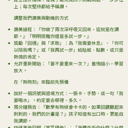
上；每次堅持都給予稱讚。
調整我們讚美與動機的方式
讚美過程：『你做了兩次深呼吸又回來，這就是在調
節。』『明明很難你還是多試一步。』
獎勵「回穩」與「求助」：為「我需要休息」、「你可
以陪我嗎？」或「我再試一步」給貼紙、點數，或只是
熱情的肯定。
允許重新開始：「要不要重來一次？」羞愧縮小，學習
放大。
在「熱時刻」來臨前先預備
說好一個訊號與退場方式：一張卡、手勢、或一句「我
要喝水」。約定要去哪裡、多久。
兩分鐘預告：『數學有時候會卡卡的。如果回饋聽起來
刺刺的，我們的計畫是？』孩子知道有出口時，更能自
我調節。
快速事後回顧（等平穩後）：『身體告訴你什麼？什麼