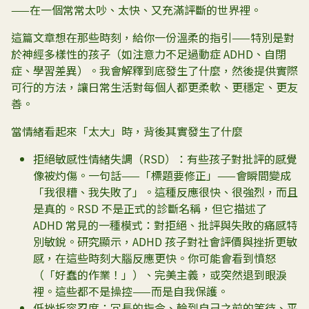
——在一個常常太吵、太快、又充滿評斷的世界裡。
這篇文章想在那些時刻，給你一份溫柔的指引——特別是對
於神經多樣性的孩子（如注意力不足過動症 ADHD、自閉
症、學習差異）。我會解釋到底發生了什麼，然後提供實際
可行的方法，讓日常生活對每個人都更柔軟、更穩定、更友
善。
當情緒看起來「太大」時，背後其實發生了什麼
拒絕敏感性情緒失調（RSD）：有些孩子對批評的感覺
像被灼傷。一句話——「標題要修正」——會瞬間變成
「我很糟、我失敗了」。這種反應很快、很強烈，而且
是真的。RSD 不是正式的診斷名稱，但它描述了
ADHD 常見的一種模式：對拒絕、批評與失敗的痛感特
別敏銳。研究顯示，ADHD 孩子對社會評價與挫折更敏
感，在這些時刻大腦反應更快。你可能會看到憤怒
（「好蠢的作業！」）、完美主義，或突然退到眼淚
裡。這些都不是操控——而是自我保護。
低挫折容忍度：冗長的指令、輪到自己之前的等待、平