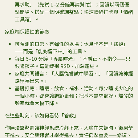
再求助」（先試 1–2 分鐘再請幫忙）；回饋以兩個優
點開場、搭配一個明確調整點；快速情緒打卡與「情緒
工具箱」。
家庭端保護性的節奏
可預測的日常、有彈性的退場：休息卡不是「逃避」
——而是「能夠留下來」的工具。
每日 5–10 分鐘「專屬時光」：不糾正、不指令——只
跟隨孩子。這能緩衝 RSD、加深連結。
家庭共同語言：「大腦從嘗試中學習。」「回饋讓神經
路徑長出來。」
基礎打底：睡眠、飲食、補水、活動。每少睡或少吃的
一個小時，都會讓調節更難；把基本需求顧好，爆發的
頻率就會大幅下降。
在這些時刻，該如何看待「管教」
你無法靠懲罰讓神經系統冷靜下來。大腦在失調時，後果學
不進去；安全與練習才學得進去。責任仍然重要——修復、