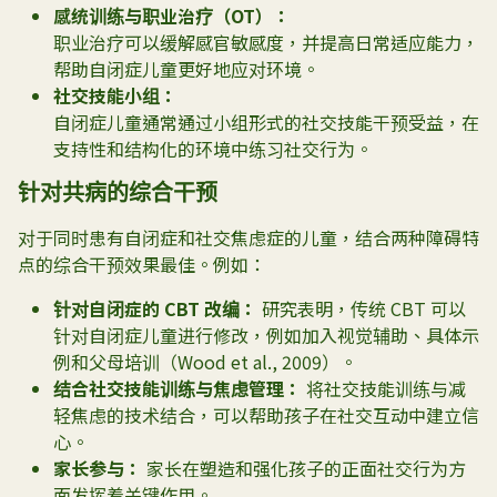
感统训练与职业治疗（
OT
）：
职业治疗可以缓解感官敏感度，并提高日常适应能力，
帮助自闭症儿童更好地应对环境。
社交技能小组：
自闭症儿童通常通过小组形式的社交技能干预受益，在
支持性和结构化的环境中练习社交行为。
针对共病的综合干预
对于同时患有自闭症和社交焦虑症的儿童，结合两种障碍特
点的综合干预效果最佳。例如：
针对自闭症的
CBT
改编：
研究表明，传统 CBT 可以
针对自闭症儿童进行修改，例如加入视觉辅助、具体示
例和父母培训（
Wood et al., 2009
）。
结合社交技能训练与焦
虑
管理：
将社交技能训练与减
轻焦虑的技术结合，可以帮助孩子在社交互动中建立信
心。
家长参与：
家长在塑造和强化孩子的正面社交行为方
面发挥着关键作用。