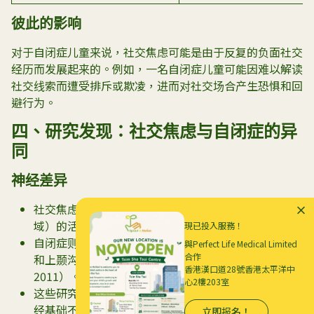
彼此的影响
对于自闭症儿童来说，社交焦虑可能是由于反复的负面社交
经历而发展起来的。例如，一名自闭症儿童可能因难以解读
社交线索而遭受排斥或欺凌，进而对社交场合产生恐惧和回
避行为。
四、研究发现：社交焦虑与自闭症的异
同
神经差异
社交焦虑症与杏仁核（大脑中负责恐惧和威胁感知的区
域）的活动过度有关（
Klumpp et al., 2012
）。
現已投入服務！
自闭症则与大脑中负责社交处理的区域（如前额叶皮质
與Perfect Life Medical Limited
合作
和上颞沟）的结构和功能差异有关（
Pelphrey et al.,
香港漢口道28號香港太平洋中
2011
）。
心2樓203室
这些研究表明，尽管两种障碍都影响社交功能，但其神
经基础不同。
立即报名！