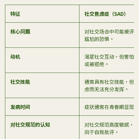
特征
社交焦
虑
症（
SAD
）
核心问题
对社交场合中可能被评判
尴尬的恐惧。
动机
渴望社交互动，但害怕失
或被拒绝。
社交技能
通常具有社交技能，但因
虑而无法充分发挥。
发病时间
症状通常在青春期显现。
对社交规范的认知
对社交规范高度敏感，且
向于自我批评。