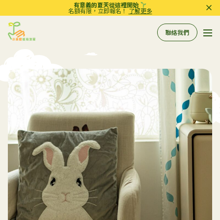
有意義的夏天從這裡開始
名額有限，立即報名！
了解更多
聯絡我們
Pri
Sprout in Motion
關於我們
所有服務
服務
相關資訊
評估
到校支援服務
常規工作坊
參考資料