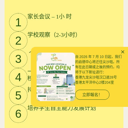
家长会议 – 1小 时
1
学校观察（2-3小时）
2
个性化教育计划（IEP）
3
自 2026 年 7 月 10 日起，我们
的启德中心将迁往尖沙咀。所
有在此日期或之後的预约，均
一对一的密集训练，并逐步过渡到学
将于以下新址进行：
4
校ABA服务
香港九龙尖沙咀汉口道28号
香港太平洋中心2楼204室
持续追踪进度
5
立即報名！
培养学生自主能力发展计划
6