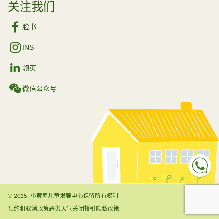
关注我们
脸书
INS
领英
微信公众号
Sp
© 2025. 小黄屋儿童发展中心保留所有权利
预约和取消政策
恶劣天气关闭指引
隐私政策