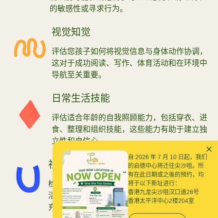
的敏感性或寻求行为。
视觉知觉
评估您孩子如何将视觉信息与身体动作协调，
这对于成功阅读、写作、体育活动和在环境中
导航至关重要。
日常生活技能
评估适合年龄的自我照顾能力，包括穿衣、进
食、整理和组织技能，这些能力有助于建立独
立性和自信心。
自 2026 年 7 月 10 日起，我们
社交运动技能
的启德中心将迁往尖沙咀。所
有在此日期或之後的预约，均
检查您孩子的运动能力如何影响他们参与社交
将于以下新址进行：
香港九龙尖沙咀汉口道28号
活动、团队运动和同龄人互动，确保他们能够
香港太平洋中心2楼204室
充分参与学校和社区生活。