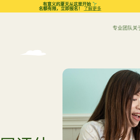
有意义的夏天从这里开始
名额有限，立即报名！
了解更多
专业团队
关
章
应用行为分析（ABA）治疗
职业治疗
亲子互动治疗 (PCIT)
言语和语言治疗
议
青少年
青春期
全面心理教育评估
教育策略
女步入青春期：建立紧密父
解读孩子的成长密码：为
的 10 个实用建议
心理评估必须认准“卫生署
父母辅导