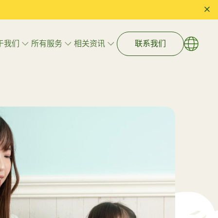
于我们
所有服务
相关资讯
联系我们
语言
EN
繁體
艺术治疗
简体
游戏治疗
心理辅导
执行功能辅导
学习技巧与入学准备
什么儿童
拒绝盲目干预：由国际 BCBA 专家
注册”专
带领的数据化 ABA 治疗，如何精
家庭与儿童福祉辅导