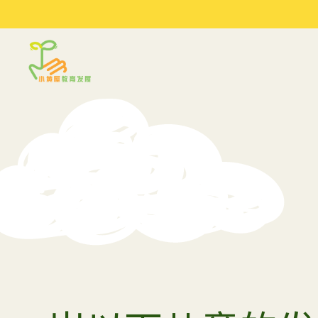
Sprout in Motion
最新文
关于我们
服务
文章及建议
我们的环境
评估
季度工作坊
我们的合作伙伴
到校支援服务
参考资料
研讨会与讲座
常规工作坊
育儿小建
媒体访问
夏令营 2026
陪同少
女关系 