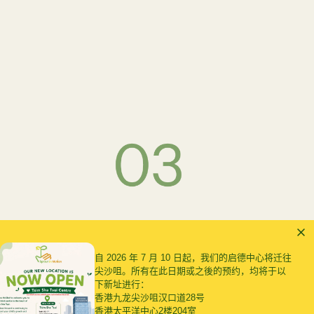
评估学习挑战：
自 2026 年 7 月 10 日起，我们的启德中心将迁往
使用 WPPSI（韦氏幼儿智力量表）评估 2.5 至 7.25 岁
尖沙咀。所有在此日期或之後的预约，均将于以
儿童的认知能力，通过分测验测量语言智商、操作智商
下新址进行：
香港九龙尖沙咀汉口道28号
及处理速度。
香港太平洋中心2楼204室