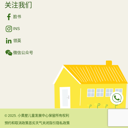
关注我们
脸书
INS
领英
微信公众号
Sp
© 2025. 小黄屋儿童发展中心保留所有权利
预约和取消政策
恶劣天气关闭指引
隐私政策