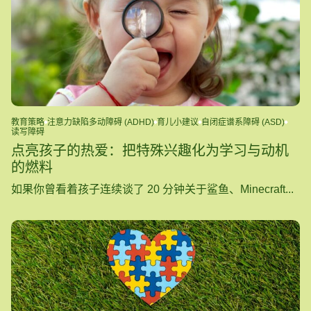
教育策略
注意力缺陷多动障碍 (ADHD)
育儿小建议
自闭症谱系障碍 (ASD)
读写障碍
点亮孩子的热爱：把特殊兴趣化为学习与动机
的燃料
如果你曾看着孩子连续谈了 20 分钟关于鲨鱼、Minecraft...