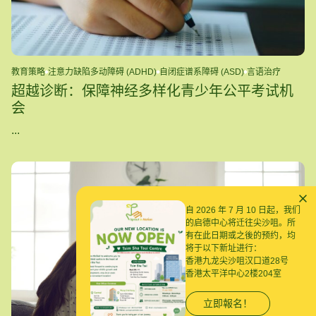
教育策略
注意力缺陷多动障碍 (ADHD)
自闭症谱系障碍 (ASD)
言语治疗
超越诊断：保障神经多样化青少年公平考试机
会
...
自 2026 年 7 月 10 日起，我们
的启德中心将迁往尖沙咀。所
有在此日期或之後的预约，均
将于以下新址进行：
香港九龙尖沙咀汉口道28号
香港太平洋中心2楼204室
立即報名！