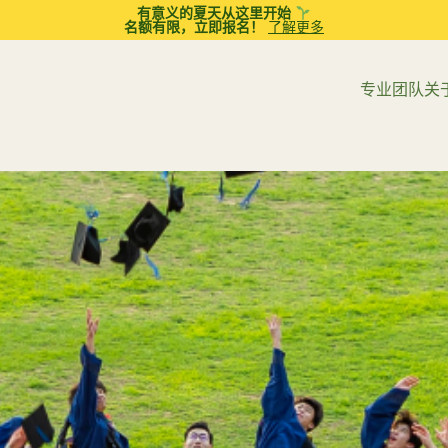
有意义的夏天从这里开始
名额有限，立即报名！
了解更多
专业团队
关
章
应用行为分析（ABA）治疗
职业治疗
亲子互动治疗 (PCIT)
言语和语言治疗
与入学准备
育儿小建议
青少年
青春期
学焦虑：给家长与教育者的
陪同少女步入青春期：建
引
女关系 的 10 个实用建议
父母辅导