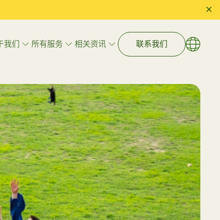
于我们
所有服务
相关资讯
联系我们
语言
EN
繁體
艺术治疗
简体
游戏治疗
心理辅导
执行功能辅导
全面心理教育评估
教育策略
立紧密父
解读孩子的成长密码：为什么儿童
心理评估必须认准“卫生署注册”专
家庭与儿童福祉辅导