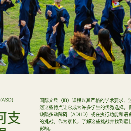
看全部
2026 Su
查看2
ASD)
国际文凭（IB）课程以其严格的学术要求、
然这些特点让它成为许多学生的优秀选择，
何支
缺陷多动障碍（ADHD）或在执行功能和语
的挑战。作为家长，了解这些挑战并找到最
影响。