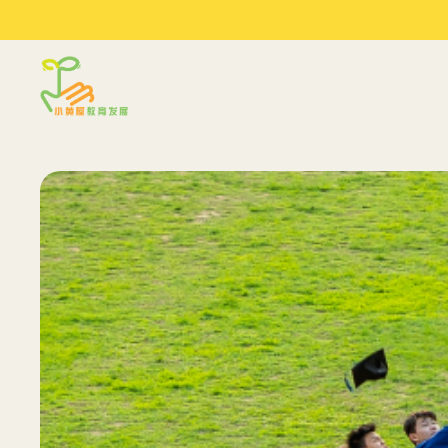
Sprout in Motion
最新文
关于我们
服务
文章及建议
我们的环境
评估
季度工作坊
我们的合作伙伴
到校支援服务
参考资料
研讨会与讲座
常规工作坊
学习技巧
媒体访问
夏令营 2026
克服开
临床指